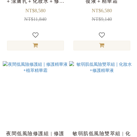
＋潔膚乳＋化妝水＋修復
復液＋精華霜
液＋精華霜
NT$8,580
NT$6,580
NT$11,840
NT$9,140
夜間低風險修護組 | 修護
敏弱肌低風險雙萃組 | 化