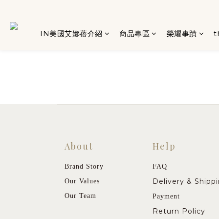
IN美國艾娜蓓介紹
商品專區
榮耀事蹟
t
About
Help
Brand Story
FAQ
Delivery & Shipp
Our Values
Our Team
Payment
Return Policy