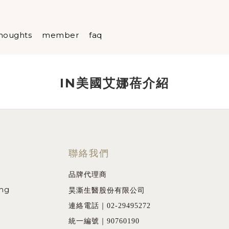
houghts
member
faq
IN美國艾娜蓓介紹
聯絡我們
品牌代理商
ing
昊澌生醫股份有限公司
連絡電話｜02-29495272
統一編號｜90760190